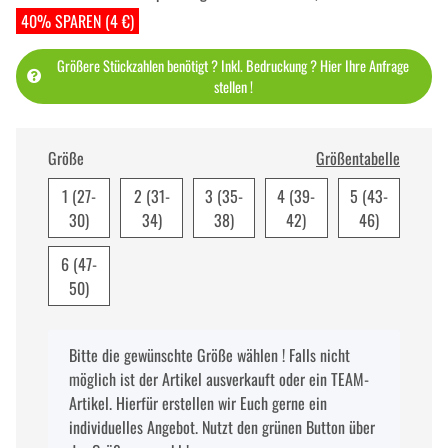
40% SPAREN (4 €)
Größere Stückzahlen benötigt ? Inkl. Bedruckung ? Hier Ihre Anfrage
stellen !
Größe
Größentabelle
1 (27-
2 (31-
3 (35-
4 (39-
5 (43-
30)
34)
38)
42)
46)
6 (47-
50)
x
Bitte die gewünschte Größe wählen ! Falls nicht
möglich ist der Artikel ausverkauft oder ein TEAM-
Artikel. Hierfür erstellen wir Euch gerne ein
individuelles Angebot. Nutzt den grünen Button über