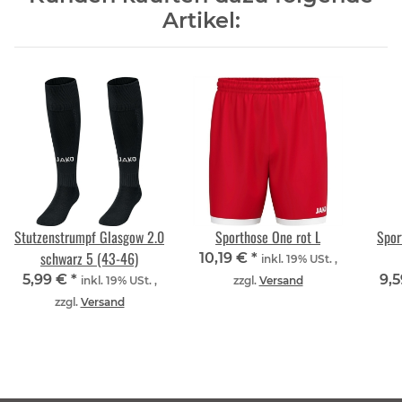
Artikel:
Stutzenstrumpf Glasgow 2.0
Sporthose One rot L
Spor
schwarz 5 (43-46)
10,19 €
*
inkl. 19% USt. ,
5,99 €
*
9,
inkl. 19% USt. ,
zzgl.
Versand
zzgl.
Versand