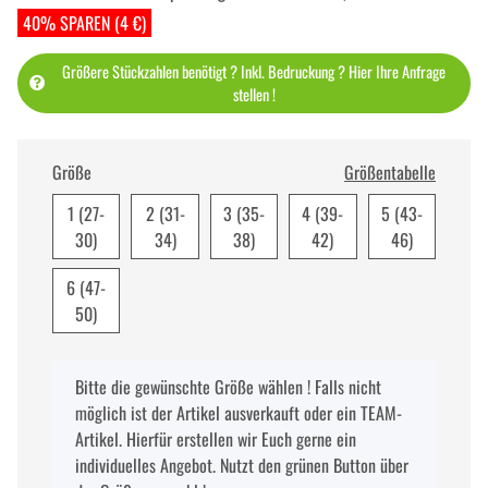
40% SPAREN (4 €)
Größere Stückzahlen benötigt ? Inkl. Bedruckung ? Hier Ihre Anfrage
stellen !
Größe
Größentabelle
1 (27-
2 (31-
3 (35-
4 (39-
5 (43-
30)
34)
38)
42)
46)
6 (47-
50)
x
Bitte die gewünschte Größe wählen ! Falls nicht
möglich ist der Artikel ausverkauft oder ein TEAM-
Artikel. Hierfür erstellen wir Euch gerne ein
individuelles Angebot. Nutzt den grünen Button über