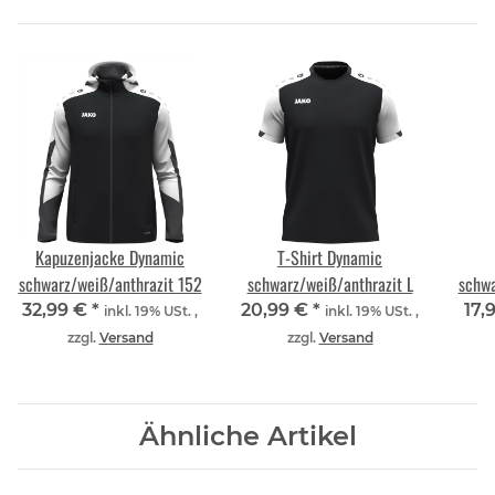
Kapuzenjacke Dynamic
T-Shirt Dynamic
schwarz/weiß/anthrazit 152
schwarz/weiß/anthrazit L
schwa
32,99 €
*
20,99 €
*
17,
inkl. 19% USt. ,
inkl. 19% USt. ,
zzgl.
Versand
zzgl.
Versand
Ähnliche Artikel