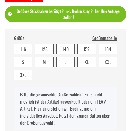
Größere Stückzahlen benötigt ? Inkl. Bedruckung ? Hier Ihre Anfrage
stellen !
Größe
Größentabelle
116
128
140
152
164
S
M
L
XL
XXL
3XL
x
Bitte die gewünschte Größe wählen ! Falls nicht
möglich ist der Artikel ausverkauft oder ein TEAM-
Artikel. Hierfür erstellen wir Euch gerne ein
individuelles Angebot. Nutzt den grünen Button über
der Größenauswahl !