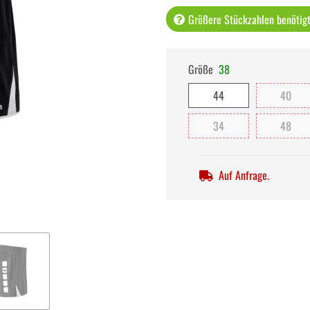
Größere Stückzahlen benötigt 
Größe
38
44
40
34
48
Auf Anfrage.