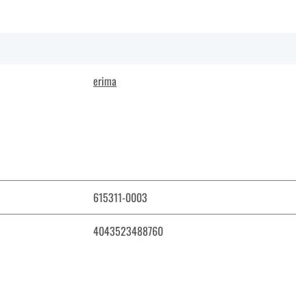
erima
615311-0003
4043523488760