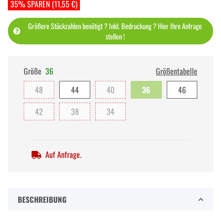
35% SPAREN (11,55 €)
Größere Stückzahlen benötigt ? Inkl. Bedruckung ? Hier Ihre Anfrage
stellen !
Größe
36
Größentabelle
48
44
40
36
46
42
38
34
Auf Anfrage.
BESCHREIBUNG