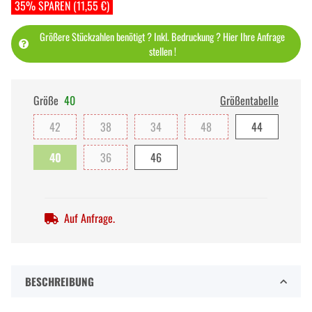
35% SPAREN (11,55 €)
Größere Stückzahlen benötigt ? Inkl. Bedruckung ? Hier Ihre Anfrage
stellen !
Größe
40
Größentabelle
42
38
34
48
44
40
36
46
Auf Anfrage.
BESCHREIBUNG