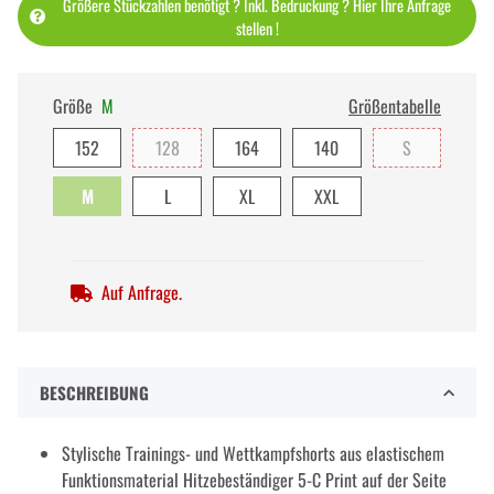
Größere Stückzahlen benötigt ? Inkl. Bedruckung ? Hier Ihre Anfrage
stellen !
Größe
M
Größentabelle
152
128
164
140
S
M
L
XL
XXL
Auf Anfrage.
BESCHREIBUNG
Stylische Trainings- und Wettkampfshorts aus elastischem
Funktionsmaterial Hitzebeständiger 5-C Print auf der Seite