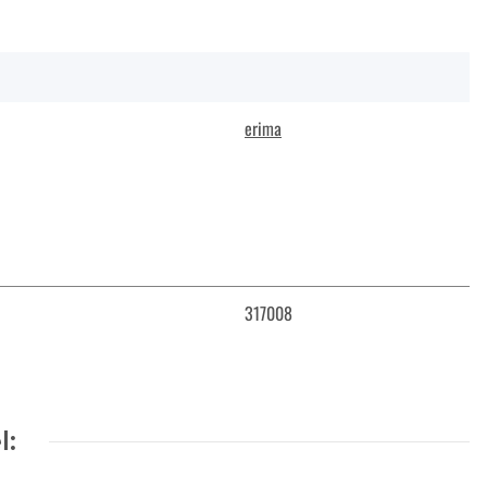
erima
317008
l: