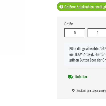
Größere Stückzahlen benötigt 
Größe
0
1
x
Bitte die gewünschte Größe
ein TEAM-Artikel. Hierfür 
grünen Button über der G
Lieferbar
Bestand pro Lager anzei