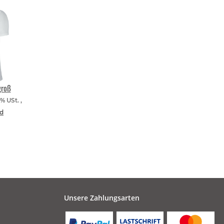
groß
9% USt. ,
d
Unsere Zahlungsarten