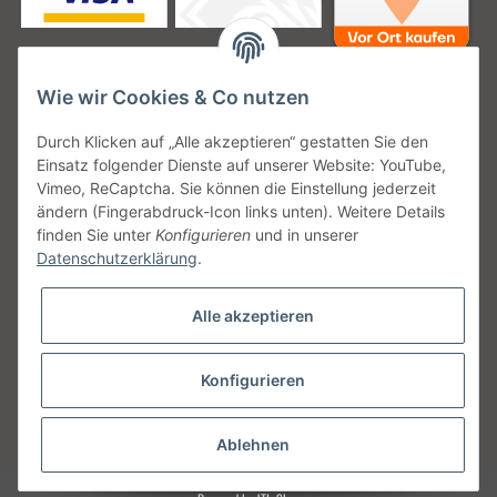
Wie wir Cookies & Co nutzen
Unsere Versanddienstleister
Durch Klicken auf „Alle akzeptieren“ gestatten Sie den
Einsatz folgender Dienste auf unserer Website: YouTube,
Vimeo, ReCaptcha. Sie können die Einstellung jederzeit
ändern (Fingerabdruck-Icon links unten). Weitere Details
finden Sie unter
Konfigurieren
und in unserer
Unsere Communities
Datenschutzerklärung
.
Alle akzeptieren
Konfigurieren
Vertrag widerrufen
* Alle Preise inkl. gesetzlicher USt., zzgl.
Versand
Ablehnen