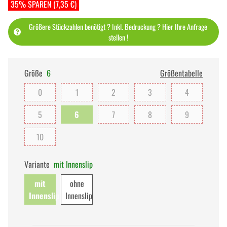
35% SPAREN (7,35 €)
Größere Stückzahlen benötigt ? Inkl. Bedruckung ? Hier Ihre Anfrage
stellen !
Größe
6
Größentabelle
0
1
2
3
4
5
6
7
8
9
10
Variante
mit Innenslip
mit
ohne
Innenslip
Innenslip