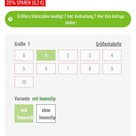
35% SPAREN (6,3 €)
Größere Stückzahlen benötigt ? Inkl. Bedruckung ? Hier Ihre Anfrage
stellen !
Größe
1
Größentabelle
0
1
2
3
4
5
6
7
8
9
10
Variante
mit Innenslip
mit
ohne
Innenslip
Innenslip