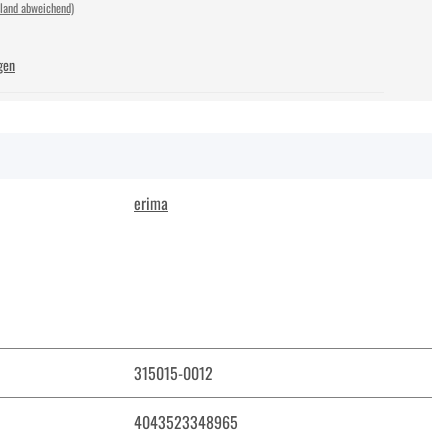
sland abweichend)
gen
erima
315015-0012
4043523348965