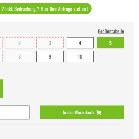
? Inkl. Bedruckung ? Hier Ihre Anfrage stellen !
Größentabelle
2
3
4
5
8
9
10
In den Warenkorb