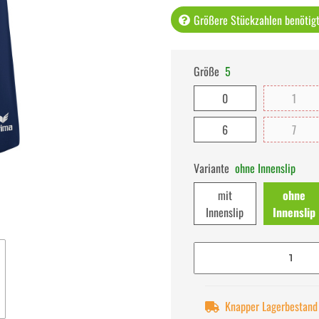
Größere Stückzahlen benötigt 
Größe
5
0
1
6
7
Variante
ohne Innenslip
mit
ohne
Innenslip
Innenslip
Knapper Lagerbestand