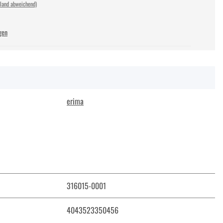
sland abweichend)
gen
erima
316015-0001
4043523350456