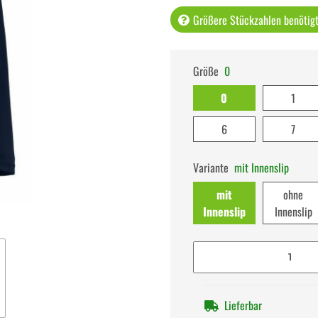
Größere Stückzahlen benötigt 
Größe
0
0
1
6
7
Variante
mit Innenslip
mit
ohne
Innenslip
Innenslip
Lieferbar