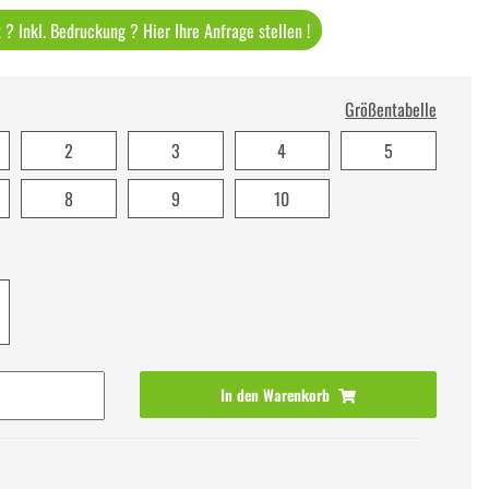
? Inkl. Bedruckung ? Hier Ihre Anfrage stellen !
Größentabelle
2
3
4
5
8
9
10
In den Warenkorb