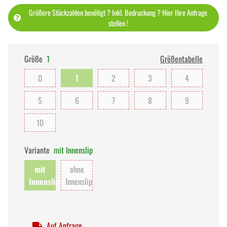
Größere Stückzahlen benötigt ? Inkl. Bedruckung ? Hier Ihre Anfrage
stellen !
Größe
1
Größentabelle
0
1
2
3
4
5
6
7
8
9
10
Variante
mit Innenslip
mit
ohne
Innenslip
Innenslip
Auf Anfrage.