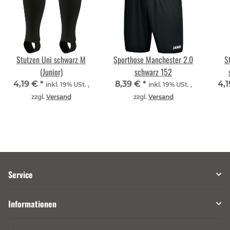
Stutzen Uni schwarz M
Sporthose Manchester 2.0
S
(Junior)
schwarz 152
4,19 €
*
8,39 €
*
4,
inkl. 19% USt. ,
inkl. 19% USt. ,
zzgl.
Versand
zzgl.
Versand
Service
Informationen