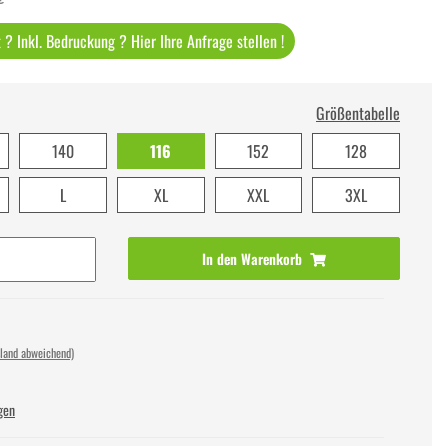
? Inkl. Bedruckung ? Hier Ihre Anfrage stellen !
Größentabelle
140
116
152
128
L
XL
XXL
3XL
In den Warenkorb
sland abweichend)
gen