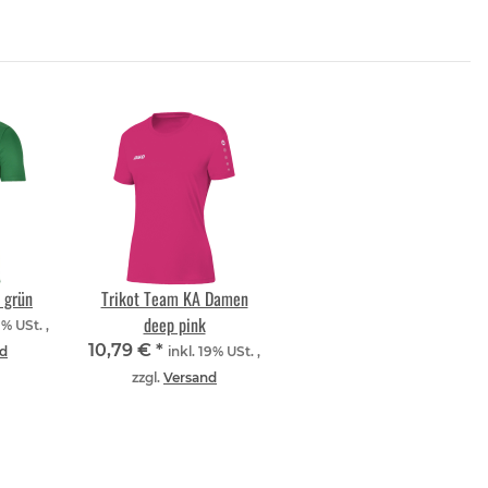
I grün
Trikot Team KA Damen
deep pink
9% USt. ,
10,79 €
*
d
inkl. 19% USt. ,
zzgl.
Versand