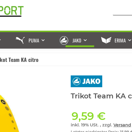
PUMA
JAKO
ERIMA
ikot Team KA citro
Trikot Team KA ci
9,59 €
inkl. 19% USt. , zzgl.
Versand
Letzter niedrigster Preis
:
15,99 