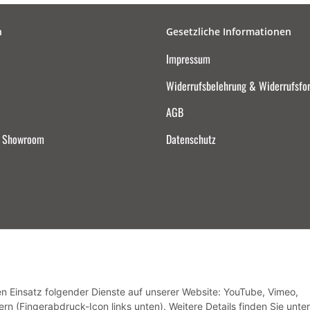
n
Gesetzliche Informationen
Impressum
Widerrufsbelehrung & Widerrufsfo
AGB
d Showroom
Datenschutz
Vertrag widerrufen
den Einsatz folgender Dienste auf unserer Website: YouTube, Vimeo,
rn (Fingerabdruck-Icon links unten). Weitere Details finden Sie unter