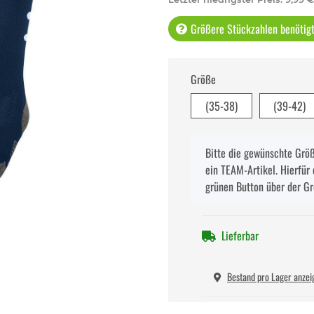
Größere Stückzahlen benötigt 
Größe
(35-38)
(39-42)
x
Bitte die gewünschte Größe
ein TEAM-Artikel. Hierfür 
grünen Button über der G
Lieferbar
Bestand pro Lager anzei