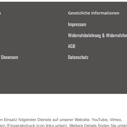
n
Gesetzliche Informationen
Impressum
Widerrufsbelehrung & Widerrufsfo
AGB
d Showroom
Datenschutz
Vertrag widerrufen
den Einsatz folgender Dienste auf unserer Website: YouTube, Vimeo,
rn (Fingerabdruck-Icon links unten). Weitere Details finden Sie unter