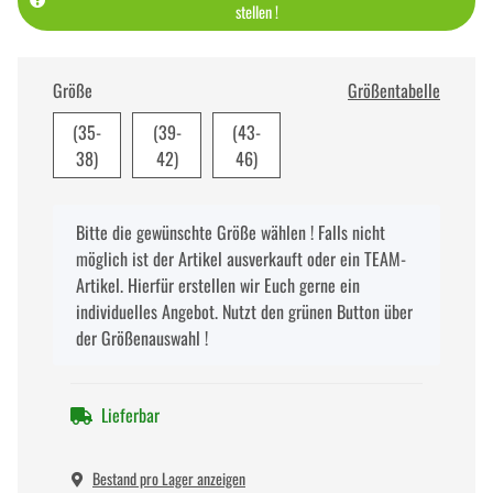
stellen !
Größe
Größentabelle
(35-
(39-
(43-
38)
42)
46)
x
Bitte die gewünschte Größe wählen ! Falls nicht
möglich ist der Artikel ausverkauft oder ein TEAM-
Artikel. Hierfür erstellen wir Euch gerne ein
individuelles Angebot. Nutzt den grünen Button über
der Größenauswahl !
Lieferbar
Bestand pro Lager anzeigen