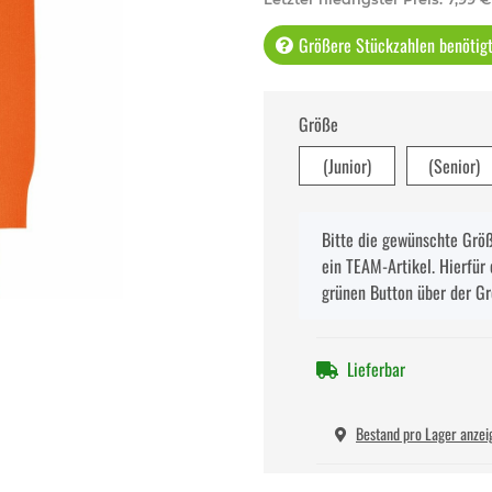
Größere Stückzahlen benötigt 
Größe
(Junior)
(Senior)
x
Bitte die gewünschte Größe
ein TEAM-Artikel. Hierfür 
grünen Button über der G
Lieferbar
Bestand pro Lager anzei