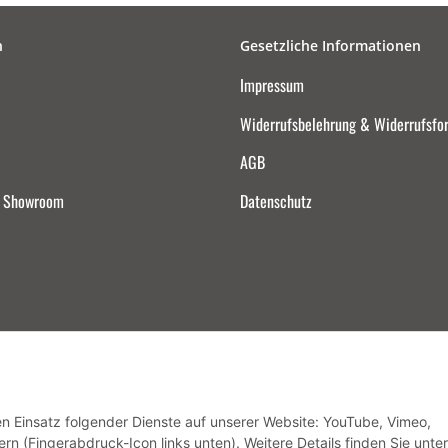
n
Gesetzliche Informationen
Impressum
Widerrufsbelehrung & Widerrufsfo
AGB
d Showroom
Datenschutz
Vertrag widerrufen
den Einsatz folgender Dienste auf unserer Website: YouTube, Vimeo,
rn (Fingerabdruck-Icon links unten). Weitere Details finden Sie unter