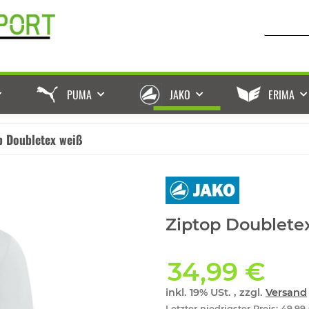
PUMA
JAKO
ERIMA
p Doubletex weiß
Ziptop Doublete
34,99 €
inkl. 19% USt. , zzgl.
Versand
Letzter niedrigster Preis
:
49,99