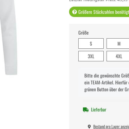
Größere Stückzahlen benötigt 
Größe
S
M
3XL
4XL
x
Bitte die gewünschte Größe
ein TEAM-Artikel. Hierfür 
grünen Button über der G
Lieferbar
Bestand pro Lager anzei