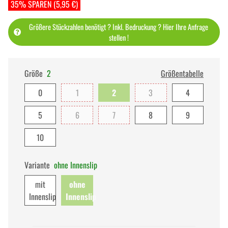
35% SPAREN (5,95 €)
Größere Stückzahlen benötigt ? Inkl. Bedruckung ? Hier Ihre Anfrage
stellen !
Größe
2
Größentabelle
0
1
2
3
4
5
6
7
8
9
10
Variante
ohne Innenslip
mit
ohne
Innenslip
Innenslip