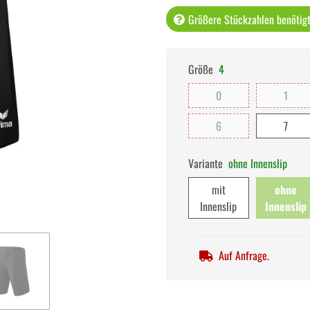
Größere Stückzahlen benötigt 
Größe
4
0
1
6
7
Variante
ohne Innenslip
mit
ohne
Innenslip
Innenslip
Auf Anfrage.