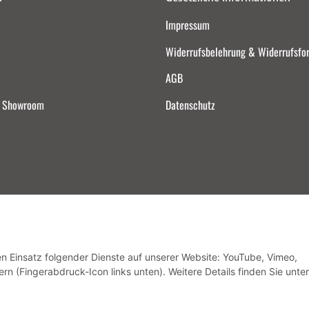
Impressum
Widerrufsbelehrung & Widerrufsfo
AGB
d Showroom
Datenschutz
Vertrag widerrufen
den Einsatz folgender Dienste auf unserer Website: YouTube, Vimeo,
rn (Fingerabdruck-Icon links unten). Weitere Details finden Sie unter
* Alle Preise inkl. gesetzlicher USt., zzgl.
Versand