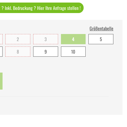
? Inkl. Bedruckung ? Hier Ihre Anfrage stellen !
Größentabelle
2
3
4
5
8
9
10