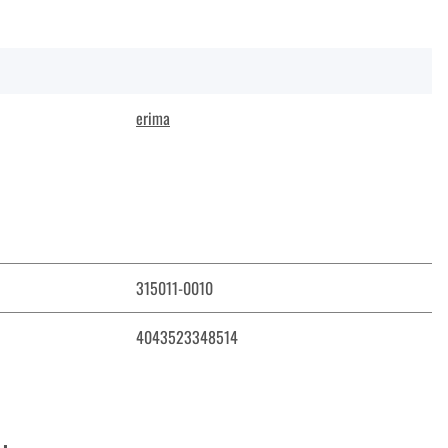
erima
315011-0010
4043523348514