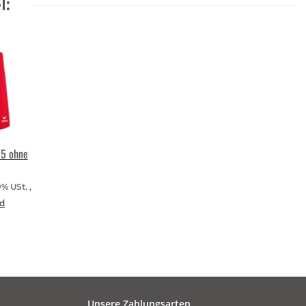
l:
 5 ohne
9% USt. ,
d
Unsere Zahlungsarten