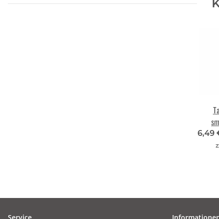
K
T
sm
6,49
z
Service
Informatione