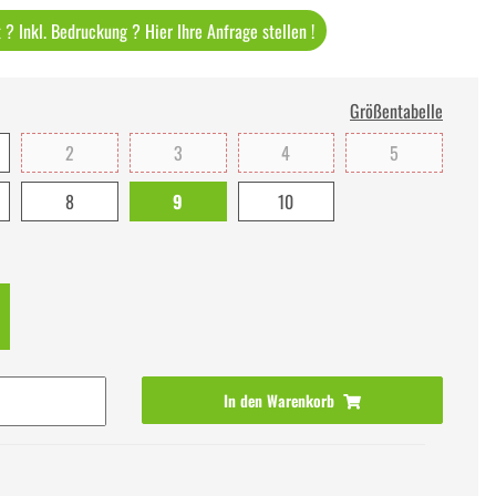
? Inkl. Bedruckung ? Hier Ihre Anfrage stellen !
Größentabelle
2
3
4
5
8
9
10
In den Warenkorb