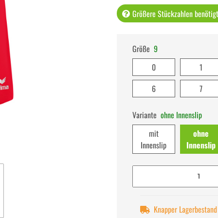
Größere Stückzahlen benötigt 
Größe
9
0
1
6
7
Variante
ohne Innenslip
mit
ohne
Innenslip
Innenslip
Knapper Lagerbestand