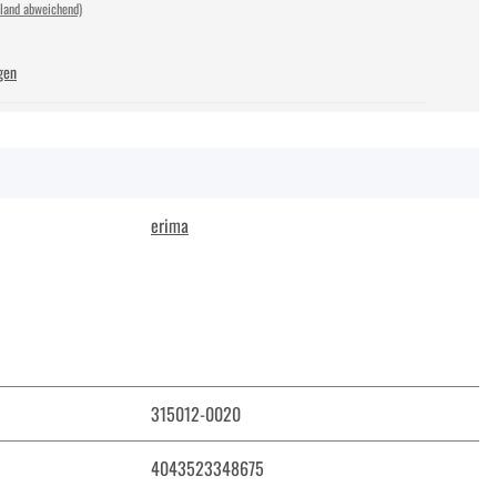
sland abweichend)
gen
erima
315012-0020
4043523348675