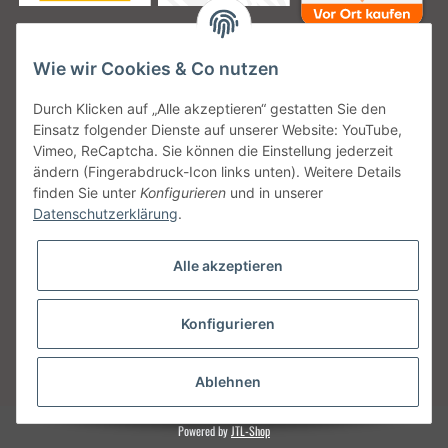
Wie wir Cookies & Co nutzen
Unsere Versanddienstleister
Durch Klicken auf „Alle akzeptieren“ gestatten Sie den
Einsatz folgender Dienste auf unserer Website: YouTube,
Vimeo, ReCaptcha. Sie können die Einstellung jederzeit
ändern (Fingerabdruck-Icon links unten). Weitere Details
finden Sie unter
Konfigurieren
und in unserer
Unsere Communities
Datenschutzerklärung
.
Alle akzeptieren
Konfigurieren
Vertrag widerrufen
* Alle Preise inkl. gesetzlicher USt., zzgl.
Versand
Ablehnen
Powered by
JTL-Shop