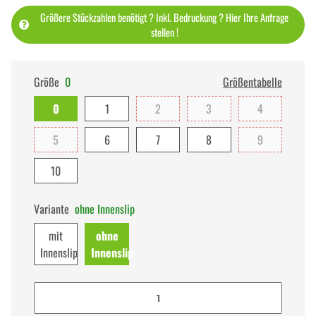
Größere Stückzahlen benötigt ? Inkl. Bedruckung ? Hier Ihre Anfrage
stellen !
Größe
0
Größentabelle
0
1
2
3
4
5
6
7
8
9
10
Variante
ohne Innenslip
mit
ohne
Innenslip
Innenslip