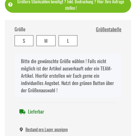
Größere Stückzahlen benötigt ? Inkl. Bedruckung ? Hier Ihre Anfrage
stellen !
Größe
Größentabelle
S
M
L
x
Bitte die gewünschte Größe wählen ! Falls nicht
möglich ist der Artikel ausverkauft oder ein TEAM-
Artikel. Hierfür erstellen wir Euch gerne ein
individuelles Angebot. Nutzt den grünen Button über
der Größenauswahl !
Lieferbar
Bestand pro Lager anzeigen