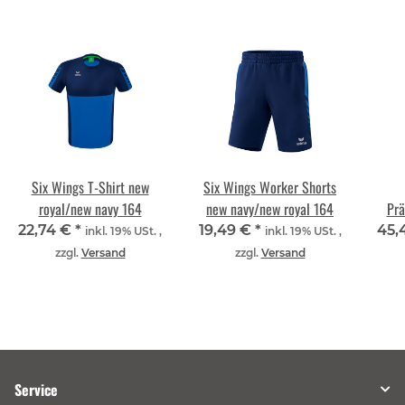
Six Wings T-Shirt new
Six Wings Worker Shorts
royal/new navy 164
new navy/new royal 164
Prä
22,74 €
*
19,49 €
*
45,
inkl. 19% USt. ,
inkl. 19% USt. ,
zzgl.
Versand
zzgl.
Versand
Service