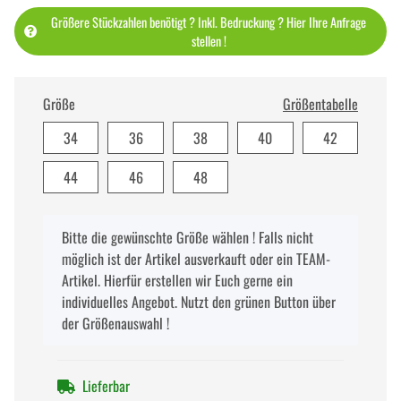
Größere Stückzahlen benötigt ? Inkl. Bedruckung ? Hier Ihre Anfrage
stellen !
Größe
Größentabelle
34
36
38
40
42
44
46
48
x
Bitte die gewünschte Größe wählen ! Falls nicht
möglich ist der Artikel ausverkauft oder ein TEAM-
Artikel. Hierfür erstellen wir Euch gerne ein
individuelles Angebot. Nutzt den grünen Button über
der Größenauswahl !
Lieferbar