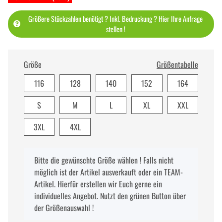
Größere Stückzahlen benötigt ? Inkl. Bedruckung ? Hier Ihre Anfrage
stellen !
Größe
Größentabelle
116
128
140
152
164
S
M
L
XL
XXL
3XL
4XL
x
Bitte die gewünschte Größe wählen ! Falls nicht
möglich ist der Artikel ausverkauft oder ein TEAM-
Artikel. Hierfür erstellen wir Euch gerne ein
individuelles Angebot. Nutzt den grünen Button über
der Größenauswahl !