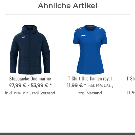
Ähnliche Artikel
Steppjacke One marine
T-Shirt One Damen royal
T-Sh
47,99 € -
53,99 €
*
11,99 €
*
inkl. 19% USt. ,
11,
inkl. 19% USt. , zzgl.
Versand
zzgl.
Versand