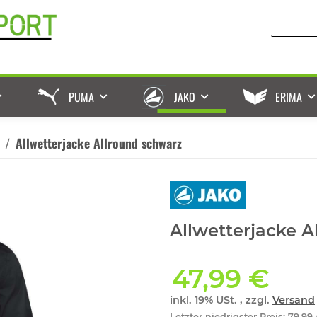
PUMA
JAKO
ERIMA
Allwetterjacke Allround schwarz
Allwetterjacke A
47,99 €
inkl. 19% USt. , zzgl.
Versand
Letzter niedrigster Preis
:
79,99