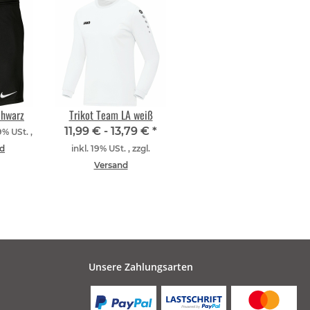
chwarz
Trikot Team LA weiß
11,99 € -
13,79 €
*
9% USt. ,
d
inkl. 19% USt. , zzgl.
Versand
Unsere Zahlungsarten