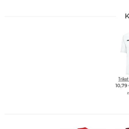
K
Triko
10,79
z