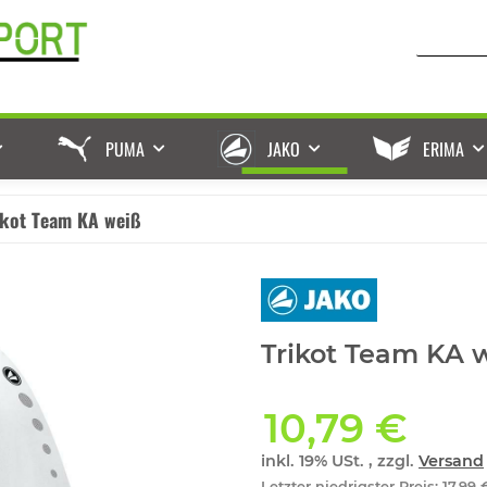
PUMA
JAKO
ERIMA
ikot Team KA weiß
Trikot Team KA 
10,79 €
inkl. 19% USt. , zzgl.
Versand
Letzter niedrigster Preis
:
17,99 