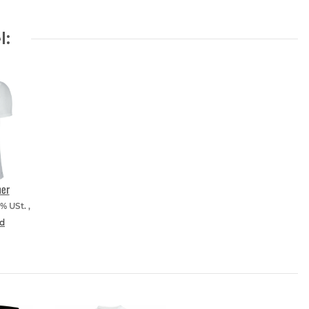
l:
er
9% USt. ,
d