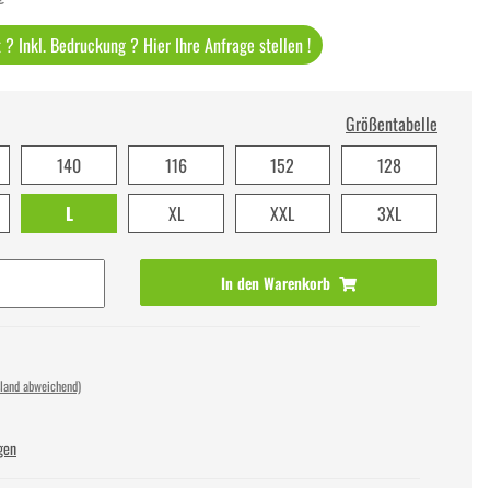
? Inkl. Bedruckung ? Hier Ihre Anfrage stellen !
Größentabelle
140
116
152
128
L
XL
XXL
3XL
In den Warenkorb
sland abweichend)
gen