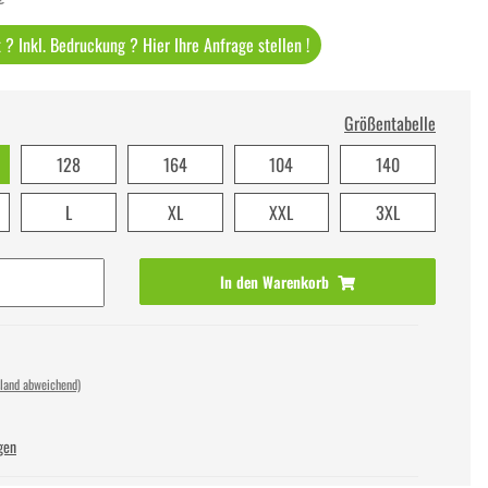
? Inkl. Bedruckung ? Hier Ihre Anfrage stellen !
Größentabelle
128
164
104
140
L
XL
XXL
3XL
In den Warenkorb
sland abweichend)
gen