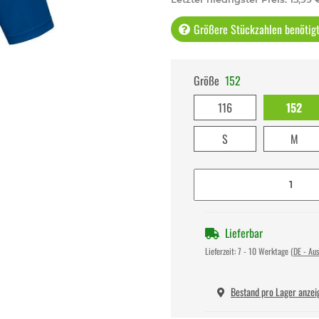
Größere Stückzahlen benötigt 
Größe
152
116
152
S
M
Lieferbar
Lieferzeit:
7 - 10 Werktage
(DE - Au
Bestand pro Lager anzei