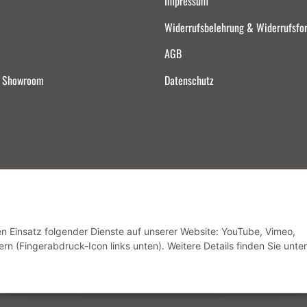
Impressum
Widerrufsbelehrung & Widerrufsfo
AGB
d Showroom
Datenschutz
Vertrag widerrufen
den Einsatz folgender Dienste auf unserer Website: YouTube, Vimeo,
rn (Fingerabdruck-Icon links unten). Weitere Details finden Sie unter
* Alle Preise inkl. gesetzlicher USt., zzgl.
Versand