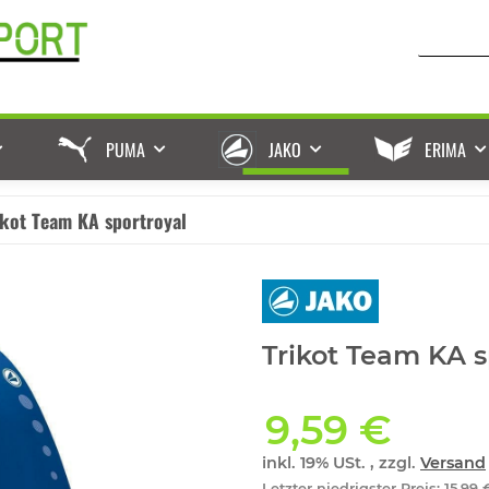
PUMA
JAKO
ERIMA
ikot Team KA sportroyal
Trikot Team KA s
9,59 €
inkl. 19% USt. , zzgl.
Versand
Letzter niedrigster Preis
:
15,99 