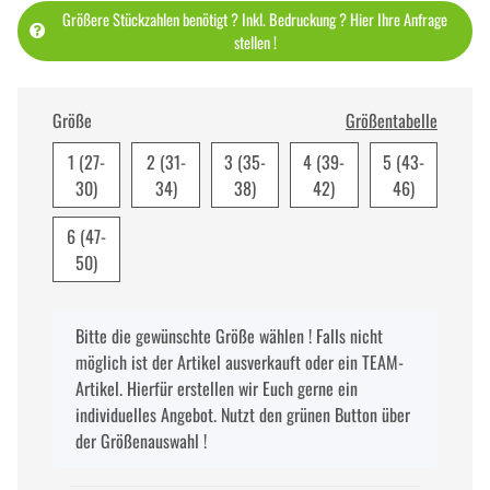
Größere Stückzahlen benötigt ? Inkl. Bedruckung ? Hier Ihre Anfrage
stellen !
Größe
Größentabelle
1 (27-
2 (31-
3 (35-
4 (39-
5 (43-
30)
34)
38)
42)
46)
6 (47-
50)
x
Bitte die gewünschte Größe wählen ! Falls nicht
möglich ist der Artikel ausverkauft oder ein TEAM-
Artikel. Hierfür erstellen wir Euch gerne ein
individuelles Angebot. Nutzt den grünen Button über
der Größenauswahl !