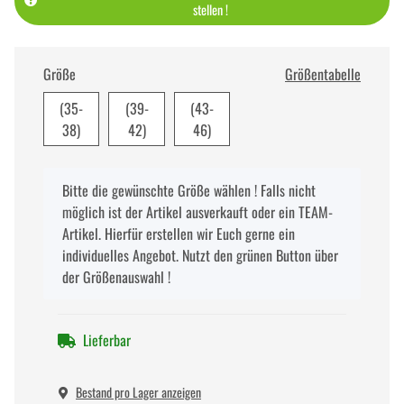
stellen !
Größe
Größentabelle
(35-
(39-
(43-
38)
42)
46)
x
Bitte die gewünschte Größe wählen ! Falls nicht
möglich ist der Artikel ausverkauft oder ein TEAM-
Artikel. Hierfür erstellen wir Euch gerne ein
individuelles Angebot. Nutzt den grünen Button über
der Größenauswahl !
Lieferbar
Bestand pro Lager anzeigen