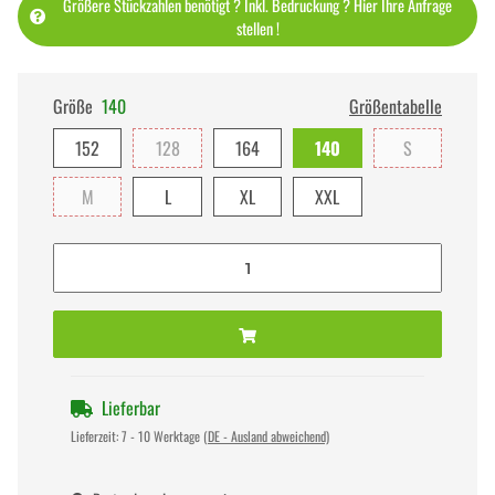
Größere Stückzahlen benötigt ? Inkl. Bedruckung ? Hier Ihre Anfrage
stellen !
Größe
140
Größentabelle
152
128
164
140
S
M
L
XL
XXL
Lieferbar
Lieferzeit:
7 - 10 Werktage
(DE - Ausland abweichend)