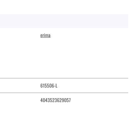
erima
615506-L
4043523629057