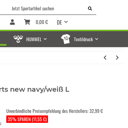
DE
0,00 €
HUMMEL
Textildruck
rts new navy/weiß L
Unverbindliche Preisempfehlung des Herstellers
:
32,99 €
35% SPAREN (11,55 €)
€