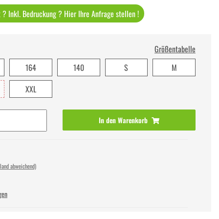
? Inkl. Bedruckung ? Hier Ihre Anfrage stellen !
Größentabelle
164
140
S
M
XXL
In den Warenkorb
sland abweichend)
gen