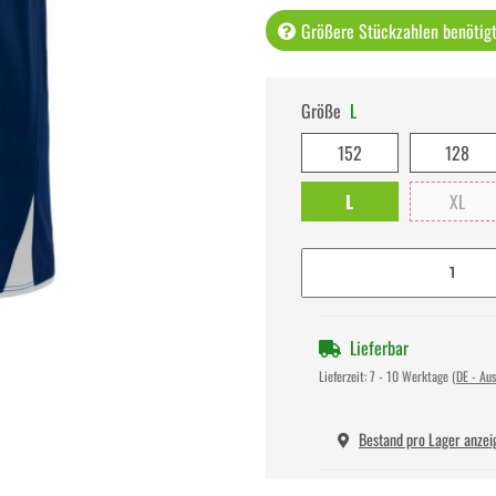
Größere Stückzahlen benötigt 
Größe
L
152
128
L
XL
Lieferbar
Lieferzeit:
7 - 10 Werktage
(DE - Au
Bestand pro Lager anzei